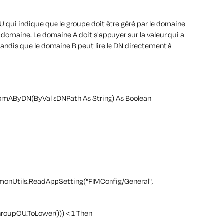
OU qui indique que le groupe doit être géré par le domaine
 domaine. Le domaine A doit s'appuyer sur la valeur qui a
andis que le domaine B peut lire le DN directement à
mAByDN(ByVal sDNPath As String) As Boolean
nUtils.ReadAppSetting("FIMConfig/General",
roupOU.ToLower())) < 1 Then