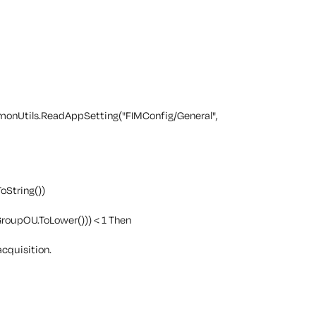
nUtils.ReadAppSetting("FIMConfig/General",
oString())
roupOU.ToLower())) < 1 Then
acquisition.