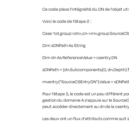
Ce code place l'intégralité du DN de l'objet u
Voici le code de l'étape 2 :
Case “cd.group:<dn>,cn->mv.group:SourceC
Dim sDNPath As String
Dim dn As ReferenceValue = csentry.DN
sDNPath = (dn.Subcomponents(0, dn.Depth).T
mventry("SourceCSEntryDN").Value = sDNPat
Pour l'étape 3, le code est un peu différent p
gestion du domaine A s'appuie sur le SourceC
peut accéder directement au dn de la csentry
Les deux ont un flux d'attributs comme suit su