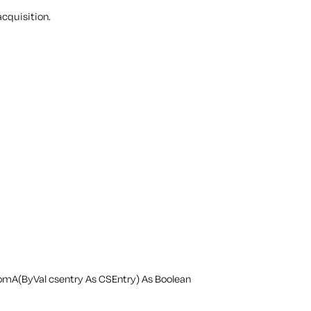
acquisition.
mA(ByVal csentry As CSEntry) As Boolean