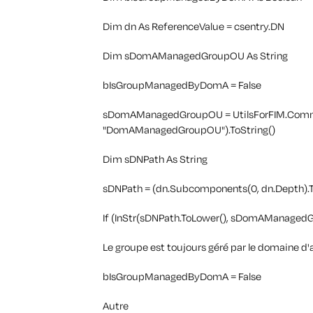
Dim dn As ReferenceValue = csentry.DN
Dim sDomAManagedGroupOU As String
bIsGroupManagedByDomA = False
sDomAManagedGroupOU = UtilsForFIM.Commo
"DomAManagedGroupOU").ToString()
Dim sDNPath As String
sDNPath = (dn.Subcomponents(0, dn.Depth).T
If (InStr(sDNPath.ToLower(), sDomAManagedG
Le groupe est toujours géré par le domaine d'
bIsGroupManagedByDomA = False
Autre