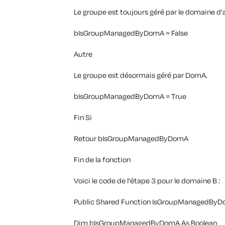
Le groupe est toujours géré par le domaine d'
bIsGroupManagedByDomA = False
Autre
Le groupe est désormais géré par DomA.
bIsGroupManagedByDomA = True
Fin Si
Retour bIsGroupManagedByDomA
Fin de la fonction
Voici le code de l'étape 3 pour le domaine B :
Public Shared Function IsGroupManagedByDo
Dim bIsGroupManagedByDomA As Boolean