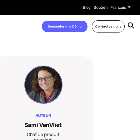
Blog
Soutien
Français
Demander une Démo
Contactez nous
AUTEUR
Sami VanVliet
Chef de produit
principal