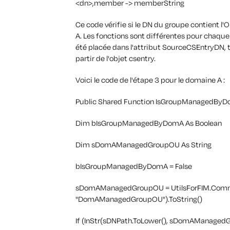
<dn>,member -> memberString
Ce code vérifie si le DN du groupe contient l'
A. Les fonctions sont différentes pour chaque
été placée dans l'attribut SourceCSEntryDN, t
partir de l'objet csentry.
Voici le code de l'étape 3 pour le domaine A :
Public Shared Function IsGroupManagedByDo
Dim bIsGroupManagedByDomA As Boolean
Dim sDomAManagedGroupOU As String
bIsGroupManagedByDomA = False
sDomAManagedGroupOU = UtilsForFIM.Commo
"DomAManagedGroupOU").ToString()
If (InStr(sDNPath.ToLower(), sDomAManagedG