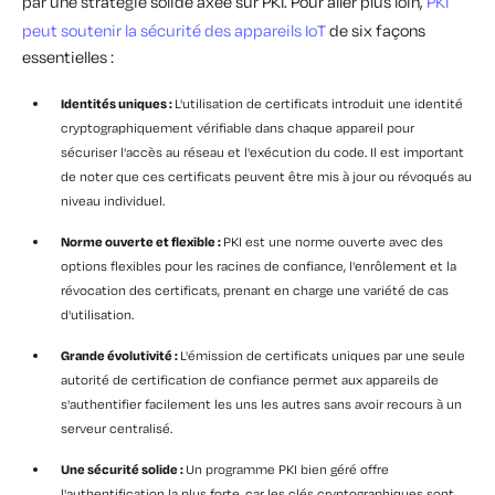
par une stratégie solide axée sur PKI. Pour aller plus loin,
PKI
peut soutenir la sécurité des appareils IoT
de six façons
essentielles :
Identités uniques :
L'utilisation de certificats introduit une identité
cryptographiquement vérifiable dans chaque appareil pour
sécuriser l'accès au réseau et l'exécution du code. Il est important
de noter que ces certificats peuvent être mis à jour ou révoqués au
niveau individuel.
Norme ouverte et flexible :
PKI est une norme ouverte avec des
options flexibles pour les racines de confiance, l'enrôlement et la
révocation des certificats, prenant en charge une variété de cas
d'utilisation.
Grande évolutivité :
L'émission de certificats uniques par une seule
autorité de certification de confiance permet aux appareils de
s'authentifier facilement les uns les autres sans avoir recours à un
serveur centralisé.
Une sécurité solide :
Un programme PKI bien géré offre
l'authentification la plus forte, car les clés cryptographiques sont