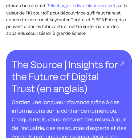
êtes au bon endroit.
Téléchargez le livre blanc complet
sur la
valeur de PKI pour IoT pour découvrir ce qu'il faut faire et
apprendre comment Keyfactor Control et EJBCA Enterprise
peuvent aider les fabricants à mettre sur le marché des
appareils sécurisés IoT à grande échelle.
The Source | Insights for
the Future of Digital
Trust (en anglais)
Gardez une longueur d'avance grâce à des
informations sur la confiance numérique.
Chaque mois, vous recevrez des mises à jour
de l'industrie, des ressources d'experts et des
conseils pratiques pour vous aider à rester