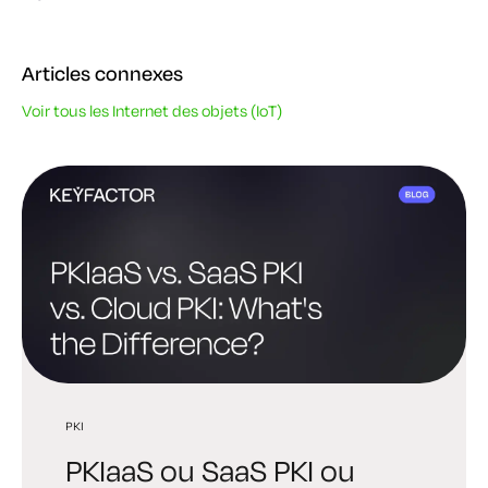
Articles connexes
Voir tous les Internet des objets (IoT)
PKI
PKI
PQC
PKIaaS ou SaaS PKI ou
PKI meilleures PKI :
PKI post-quantique : guide