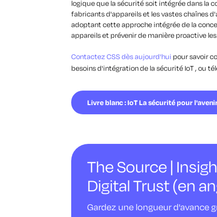
logique que la sécurité soit intégrée dans la
fabricants d'appareils et les vastes chaînes d
adoptant cette approche intégrée de la concep
appareils et prévenir de manière proactive les
Contactez CSS dès aujourd'hui
pour savoir c
besoins d'intégration de la sécurité IoT , ou tél
Livre blanc : IoT La sécurité pour l'aveni
The Source | Insigh
Digital Trust (en an
Gardez une longueur d'avance gr