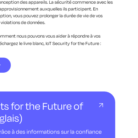
 conception des appareils. La sécurité commence avec les
'approvisionnement auxquelles ils participent. En
tion, vous pouvez prolonger la durée de vie de vos
 violations de données.
omment nous pouvons vous aider à répondre à vos
échargez le livre blanc, IoT Security for the Future :
r
ts for the Future of
glais)
âce à des informations sur la confiance