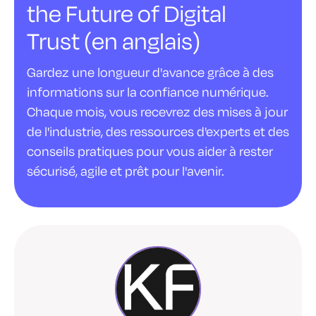
the Future of Digital
Trust (en anglais)
Gardez une longueur d'avance grâce à des
informations sur la confiance numérique.
Chaque mois, vous recevrez des mises à jour
de l'industrie, des ressources d'experts et des
conseils pratiques pour vous aider à rester
sécurisé, agile et prêt pour l'avenir.