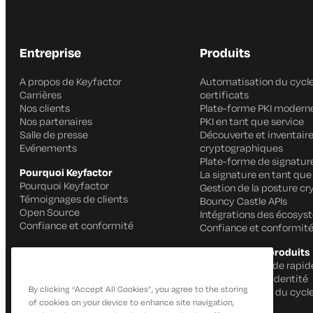
Entreprise
Produits
A propos de Keyfactor
Automatisation du cycle
Carrières
certificats
Nos clients
Plate-forme PKI modern
Nos partenaires
PKI en tant que service
Salle de presse
Découverte et inventair
Evénements
cryptographiques
Plate-forme de signatur
Pourquoi Keyfactor
La signature en tant que
Pourquoi Keyfactor
Gestion de la posture c
Témoignages de clients
Bouncy Castle APIs
Open Source
Intégrations des écosy
Confiance et conformité
Confiance et conformit
Capacités des produits
Signature de code rapid
IoT Gestion de l'identité
By clicking “Accept All Cookies”, you agree to the storing
Automatisation du cycle
of cookies on your device to enhance site navigation,
certificats