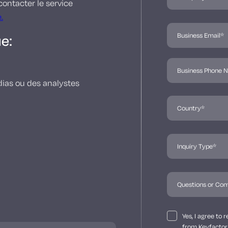
contacter le service
.
e:
ias ou des analystes
Yes, I agree to
from Keyfactor 