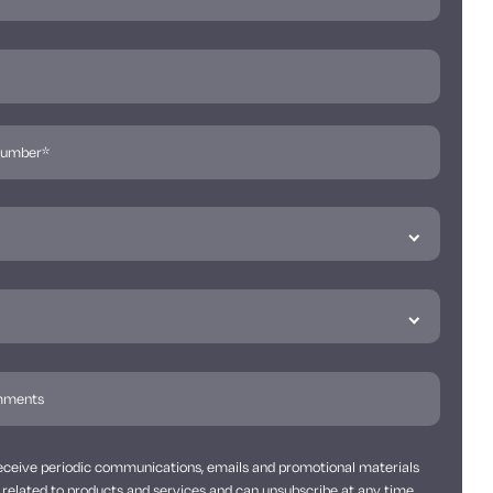
 receive periodic communications, emails and promotional materials
related to products and services and can unsubscribe at any time.