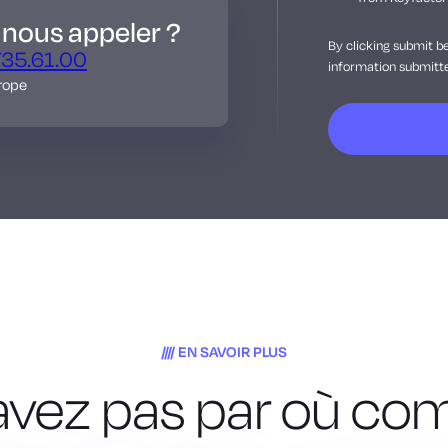
 nous appeler ?
By clicking submit b
735.61.00
information submitte
rope
EN SAVOIR PLUS
avez pas par où c