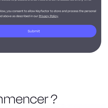
elow, you consent to allow Keyfactor to store and process the personal
d above as described in our
Privacy Policy
.
ommencer ?