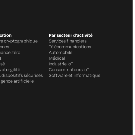
sation
Par secteur d'activité
ure cryptographique
Services financiers
annes
Télécommunications
fiance zéro
Automobile
I
Médical
isé
Industrie IoT
ypto-gilité
Consommateurs IoT
 dispositifs sécurisés
Software et informatique
igence artificielle