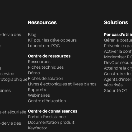
Ressources
Solutions
 de vie des
Blog
Par cas d'utili
KF pour les développeurs
Gérer la post
e
Laboratoire PQC
Prévenir les p
Activer la con
Centre de ressources
e
Moderniser PK
Ressources
DevOps sécur
Fiches techniques
e
Atteindre la cr
Démo
 service
Construire des
Fiches de solution
ryptographique
Agents d'intell
Livres électroniques et livres blancs
sécurisés
Rapports
stèmes
Sécurité OT
Webinaires
é
Centre d'éducation
Centre de connaissances
e et sécurisée
Portail d'assistance
Documentation produit
 de vie des
Keyfactor