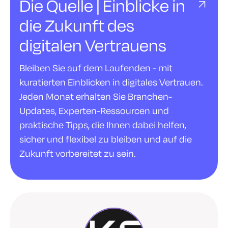
Die Quelle | Einblicke in
die Zukunft des
digitalen Vertrauens
Bleiben Sie auf dem Laufenden - mit
kuratierten Einblicken in digitales Vertrauen.
Jeden Monat erhalten Sie Branchen-
Updates, Experten-Ressourcen und
praktische Tipps, die Ihnen dabei helfen,
sicher und flexibel zu bleiben und auf die
Zukunft vorbereitet zu sein.