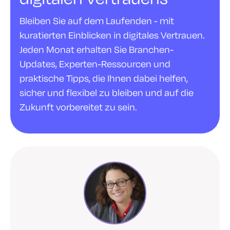
Bleiben Sie auf dem Laufenden - mit
kuratierten Einblicken in digitales Vertrauen.
Jeden Monat erhalten Sie Branchen-
Updates, Experten-Ressourcen und
praktische Tipps, die Ihnen dabei helfen,
sicher und flexibel zu bleiben und auf die
Zukunft vorbereitet zu sein.