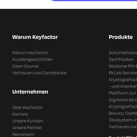
Warum Keyfactor
Produkte
Warum Keyfactor
Automatisier
Kundengeschichten
Zertifikaten
Open Source
Moderne PKI-
Vertrauen und Compliance
PKI als Servic
Kryptografis
- und Inventar
Unternehmen
Plattform zur
Signieren als 
Kryptografis
Über Keyfactor
Bouncy Castle
Karriere
Ökosystem-In
Unsere Kunden
Vertrauen un
Unsere Partner
Newsroom