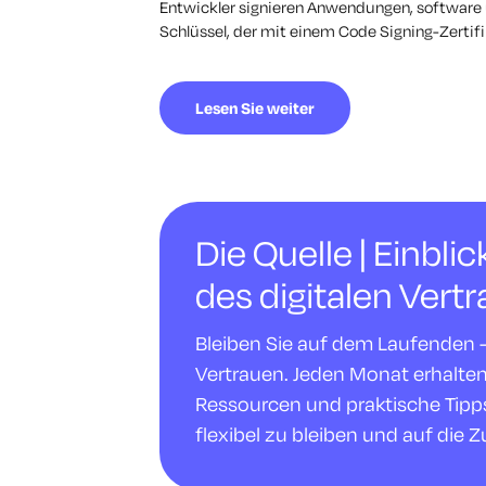
Entwickler signieren Anwendungen, software 
Schlüssel, der mit einem Code Signing-Zertifik
Lesen Sie weiter
Die Quelle | Einbli
des digitalen Vert
Bleiben Sie auf dem Laufenden - m
Vertrauen. Jeden Monat erhalte
Ressourcen und praktische Tipps,
flexibel zu bleiben und auf die Z