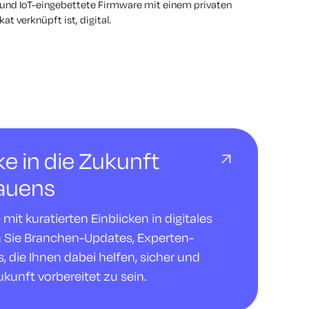
und IoT-eingebettete Firmware mit einem privaten
at verknüpft ist, digital.
cke in die Zukunft
rauens
it kuratierten Einblicken in digitales
n Sie Branchen-Updates, Experten-
 die Ihnen dabei helfen, sicher und
ukunft vorbereitet zu sein.