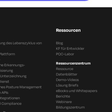
Ressourcen
ung des Lebenszyklus von
Blog
KF für Entwickler
Plattform
PQC-Labor
e
Ressourcenzentrum
che Erkennungs-
Ressource
isierung
Datenblätter
 Unterzeichnung
Demo-Videos
Dienst
Lösung Briefs
ches Posture Management
eBooks und Whitepapers
 APIs
Berichte
tegrationen
Webinare
d Compliance
Bildungszentrum