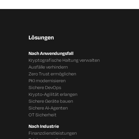
Lösungen
Nach Anwendungsfall
Kryptografische Haltung verwalten
Ausfälle verhindern
Zero Trust ermöglichen
PKI modernisieren
Sichere DevOps
Krypto-Agilität erlangen
Sichere Geräte bauen
Sichere AI-Agenten
OT Sicherheit
Nach Industrie
Finanzdienstleistungen