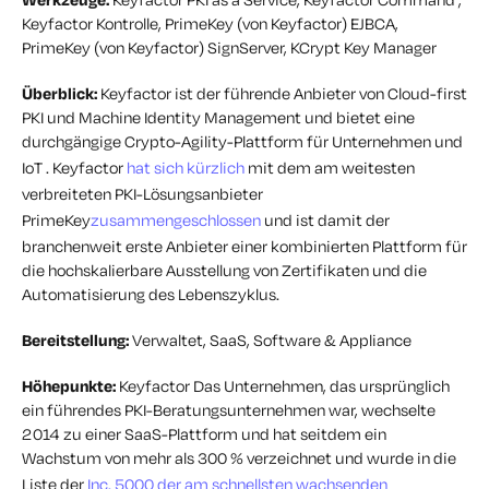
Keyfactor Kontrolle, PrimeKey (von Keyfactor) EJBCA,
PrimeKey (von Keyfactor) SignServer, KCrypt Key Manager
Überblick:
Keyfactor ist der führende Anbieter von Cloud-first
PKI und Machine Identity Management und bietet eine
durchgängige Crypto-Agility-Plattform für Unternehmen und
IoT . Keyfactor
hat sich kürzlich
mit dem am weitesten
verbreiteten PKI-Lösungsanbieter
PrimeKey
zusammengeschlossen
und ist damit der
branchenweit erste Anbieter einer kombinierten Plattform für
die hochskalierbare Ausstellung von Zertifikaten und die
Automatisierung des Lebenszyklus.
Bereitstellung:
Verwaltet, SaaS, Software & Appliance
Höhepunkte:
Keyfactor Das Unternehmen, das ursprünglich
ein führendes PKI-Beratungsunternehmen war, wechselte
2014 zu einer SaaS-Plattform und hat seitdem ein
Wachstum von mehr als 300 % verzeichnet und wurde in die
Liste der
Inc. 5000 der am schnellsten wachsenden