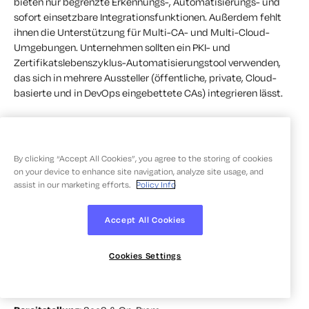
bieten nur begrenzte Erkennungs-, Automatisierungs- und
sofort einsetzbare Integrationsfunktionen. Außerdem fehlt
ihnen die Unterstützung für Multi-CA- und Multi-Cloud-
Umgebungen. Unternehmen sollten ein PKI- und
Zertifikatslebenszyklus-Automatisierungstool verwenden,
das sich in mehrere Aussteller (öffentliche, private, Cloud-
basierte und in DevOps eingebettete CAs) integrieren lässt.
10. Fortanix
By clicking “Accept All Cookies”, you agree to the storing of cookies
on your device to enhance site navigation, analyze site usage, and
assist in our marketing efforts.
Policy Info
Werkzeuge:
Fortanix Data Security Manager (DSM), Fortanix
DSM SaaS
Accept All Cookies
Überblick:
Fortanix ist eine datenbasierte Multi-Cloud-
Sicherheitsplattform, die ihre einzigartige
Cookies Settings
Laufzeitverschlüsselungstechnologie auf Basis von Intel SGX
nutzt, um die Sicherheit von der Infrastruktur zu entkoppeln.