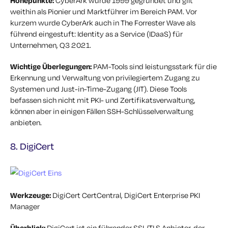
Höhepunkte:
CyberArk wurde 1999 gegründet und gilt
weithin als Pionier und Marktführer im Bereich PAM. Vor
kurzem wurde CyberArk auch in The Forrester Wave als
führend eingestuft: Identity as a Service (IDaaS) für
Unternehmen, Q3 2021.
Wichtige Überlegungen:
PAM-Tools sind leistungsstark für die
Erkennung und Verwaltung von privilegiertem Zugang zu
Systemen und Just-in-Time-Zugang (JIT). Diese Tools
befassen sich nicht mit PKI- und Zertifikatsverwaltung,
können aber in einigen Fällen SSH-Schlüsselverwaltung
anbieten.
8. DigiCert
Werkzeuge:
DigiCert CertCentral, DigiCert Enterprise PKI
Manager
Überblick:
DigiCert ist ein führender SSL/TLS Anbieter, der