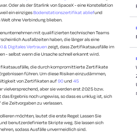
ar. Oder als der Starlink von SpaceX - eine Konstellation
 weil ein einziges
Bodenstationszertifikat ablief
und
 Welt ohne Verbindung blieben.
itzenunternehmen mit qualifizierten technischen Teams
cheinlich Ausfallzeiten haben, die länger als eine
I & Digitales Vertrauen
zeigt, dass Zertifikatsausfälle im
n - selbst wenn die Ursache schnell erkannt wird.
fikatsausfälle, die durch kompromittierte Zertifikate
Ergebnissen führen. Um diese Risiken einzudämmen,
ltigkeit von Zertifikaten auf
90
und
45
ar vielversprechend, aber sie werden erst 2025 bzw.
das Ergebnis noch ungewiss, so dass es unklug ist, sich
f die Zeitvorgaben zu verlassen.
ollieren möchten, lautet die erste Regel: Lassen Sie
und benutzerdefinierte Skripte weg. Sie lassen sich
rmehren, sodass Ausfälle unvermeidlich sind.