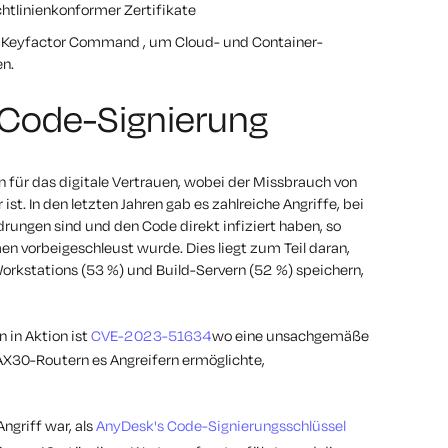
chtlinienkonformer Zertifikate
e Keyfactor Command , um Cloud- und Container-
en.
r Code-Signierung
n für das digitale Vertrauen, wobei der Missbrauch von
st. In den letzten Jahren gab es zahlreiche Angriffe, bei
ungen sind und den Code direkt infiziert haben, so
vorbeigeschleust wurde. Dies liegt zum Teil daran,
orkstations (53 %) und Build-Servern (52 %) speichern,
 in Aktion ist
CVE-2023-51634
wo eine unsachgemäße
X30-Routern es Angreifern ermöglichte,
ngriff war, als
AnyDesk's Code-Signierungsschlüssel