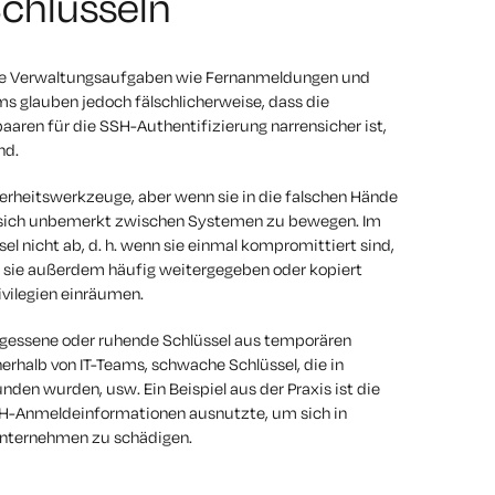
chlüsseln
chere Verwaltungsaufgaben wie Fernanmeldungen und
ms glauben jedoch fälschlicherweise, dass die
aren für die SSH-Authentifizierung narrensicher ist,
nd.
erheitswerkzeuge, aber wenn sie in die falschen Hände
, sich unbemerkt zwischen Systemen zu bewegen. Im
l nicht ab, d. h. wenn sie einmal kompromittiert sind,
 sie außerdem häufig weitergegeben oder kopiert
ivilegien einräumen.
ergessene oder ruhende Schlüssel aus temporären
rhalb von IT-Teams, schwache Schlüssel, die in
nden wurden, usw. Ein Beispiel aus der Praxis ist die
-Anmeldeinformationen ausnutzte, um sich in
Unternehmen zu schädigen.