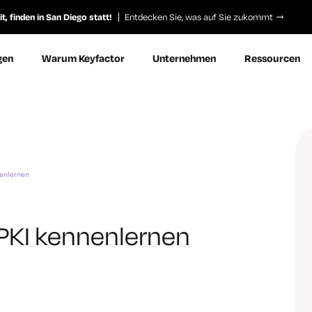
, finden in San Diego statt!
Entdecken Sie, was auf Sie zukommt
gen
Warum Keyfactor
Unternehmen
Ressourcen
nenlernen
r PKI kennenlernen