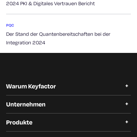
2024 PKI & Digitales Vertrauen Bericht
PQC
Der Stand der Quantenbereitschaften bei der
Integration 2024
Warum Keyfactor
Warum Keyfactor
Unternehmen
Kundengeschichten
Open Source
Über Keyfactor
Vertrauen und Compliance
Produkte
Karriere
Unsere Kunden
Automatisierung des Lebenszyklus von Zertifikaten
Unsere Partner