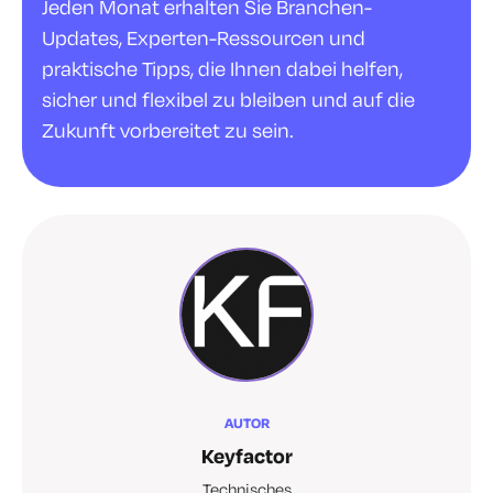
Jeden Monat erhalten Sie Branchen-
Updates, Experten-Ressourcen und
praktische Tipps, die Ihnen dabei helfen,
sicher und flexibel zu bleiben und auf die
Zukunft vorbereitet zu sein.
AUTOR
Keyfactor
Technisches