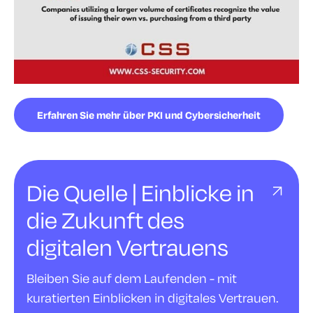
Erfahren Sie mehr über PKI und Cybersicherheit
Die Quelle | Einblicke in
die Zukunft des
digitalen Vertrauens
Bleiben Sie auf dem Laufenden - mit
kuratierten Einblicken in digitales Vertrauen.