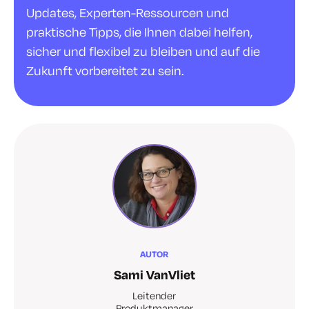
Updates, Experten-Ressourcen und
praktische Tipps, die Ihnen dabei helfen,
sicher und flexibel zu bleiben und auf die
Zukunft vorbereitet zu sein.
AUTOR
Sami VanVliet
Leitender
Produktmanager