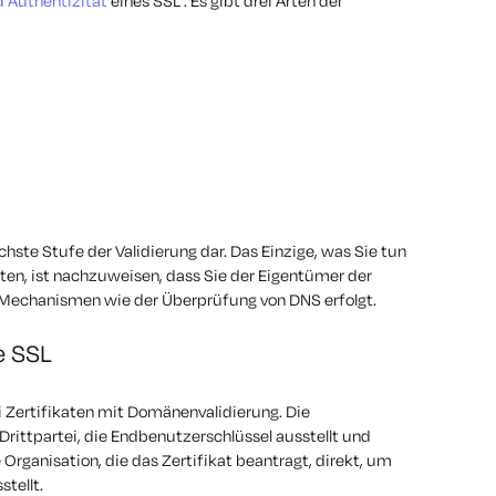
 Authentizität
eines SSL . Es gibt drei Arten der
hste Stufe der Validierung dar. Das Einzige, was Sie tun
lten, ist nachzuweisen, dass Sie der Eigentümer der
 Mechanismen wie der Überprüfung von DNS erfolgt.
te SSL
ei Zertifikaten mit Domänenvalidierung. Die
 Drittpartei, die Endbenutzerschlüssel ausstellt und
 Organisation, die das Zertifikat beantragt, direkt, um
stellt.