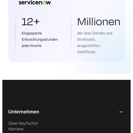
12+
Millionen
Eingesparte
der über Dienste und
Entwicklungsstunden
Workloads
jede Woche
ausgestellten
Zertifikate
Unternehmen
Über Keyfactor
Karriere