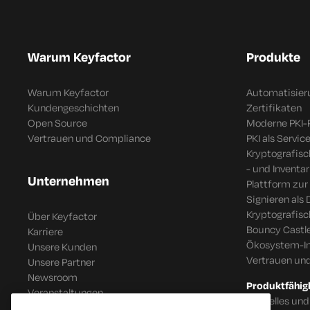
Warum Keyfactor
Produkte
Warum Keyfactor
Automatisier
Kundengeschichten
Zertifikaten
Open Source
Moderne PKI-
Vertrauen und Compliance
PKI als Servic
Kryptografis
- und Inventar
Unternehmen
Plattform zur
Signieren als 
Kryptografis
Über Keyfactor
Bouncy Castle
Karriere
Ökosystem-In
Unsere Kunden
Vertrauen un
Unsere Partner
Newsroom
Produktfähig
Veranstaltungen
Schnelles und