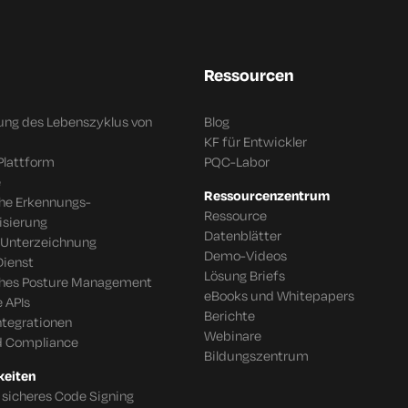
Ressourcen
ung des Lebenszyklus von
Blog
KF für Entwickler
Plattform
PQC-Labor
e
Ressourcenzentrum
che Erkennungs-
Ressource
isierung
Datenblätter
 Unterzeichnung
Demo-Videos
Dienst
Lösung Briefs
ches Posture Management
eBooks und Whitepapers
 APIs
Berichte
tegrationen
Webinare
d Compliance
Bildungszentrum
keiten
 sicheres Code Signing