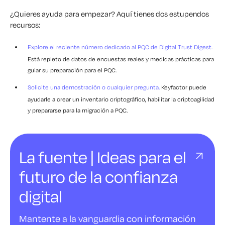
¿Quieres ayuda para empezar? Aquí tienes dos estupendos
recursos:
Explore el reciente número dedicado al PQC de
Digital Trust Digest.
Está repleto de datos de encuestas reales y medidas prácticas para
guiar su preparación para el PQC.
Solicite una demostración o cualquier pregunta.
Keyfactor puede
ayudarle a crear un inventario criptográfico, habilitar la criptoagilidad
y prepararse para la migración a PQC.
La fuente | Ideas para el
futuro de la confianza
digital
Mantente a la vanguardia con información