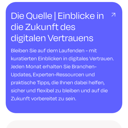
Die Quelle | Einblicke in
die Zukunft des
digitalen Vertrauens
Bleiben Sie auf dem Laufenden - mit
kuratierten Einblicken in digitales Vertrauen.
Jeden Monat erhalten Sie Branchen-
Updates, Experten-Ressourcen und
praktische Tipps, die Ihnen dabei helfen,
sicher und flexibel zu bleiben und auf die
Zukunft vorbereitet zu sein.