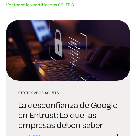
Ver todos los certificados SSL/TLS
CERTIFICADOS SSL/TLS
GESTIÓN DE CERTIFICADOS
GESTIÓN DE CERTIFICADOS
La desconfianza de Google
La forma menos
Cómo renovar y
en Entrust: Lo que las
estresante de arreglar un
automatizar certificados
empresas deben saber
certificado caducado SSL
SSL