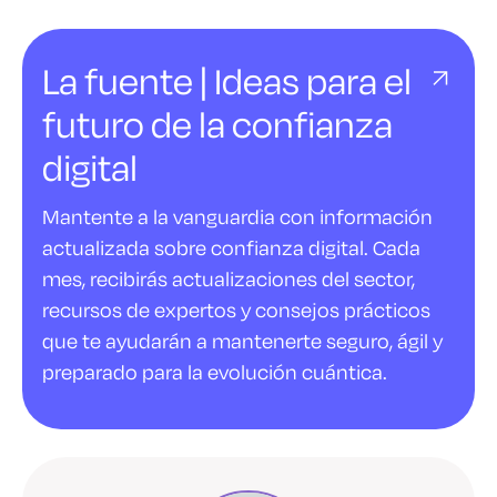
La fuente | Ideas para el
futuro de la confianza
digital
Mantente a la vanguardia con información
actualizada sobre confianza digital. Cada
mes, recibirás actualizaciones del sector,
recursos de expertos y consejos prácticos
que te ayudarán a mantenerte seguro, ágil y
preparado para la evolución cuántica.