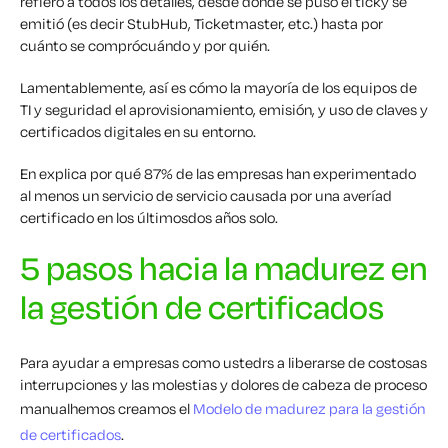
refiero a todos los detalles, desde dónde se puso el tick
y
se
emitió (
es decir
S
tub
H
ub,
T
icketmaster, etc.) hasta por
cuánto se compró
cuándo
y por quién.
Lamentablemente, así es
cómo la mayoría de los equipos de
TI y seguridad
el
aprovisionamiento,
emisión
,
y uso de claves y
certificados digitales en su entorno.
En
explica por qué
87
% de las empresas
han experimentado
al menos un
servicio
de servicio
causada por una avería
d
certificado
en los últimos
dos
años
solo.
5 pasos hacia la madurez en
la gestión de certificados
Para ayudar a empresas como usted
rs a liberarse de
costosas
interrupciones
y
las molestias y dolores de cabeza de
proceso
manual
hemos
creamos
el
Modelo de madurez para la gestión
de certificados
.