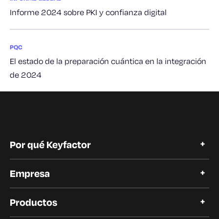
Informe 2024 sobre PKI y confianza digital
PQC
El estado de la preparación cuántica en la integración
de 2024
Por qué Keyfactor
Por qué Keyfactor
Empresa
Historias de clientes
Open Source
Acerca de Keyfactor
Confianza y cumplimiento
Productos
Carreras profesionales
Nuestros clientes