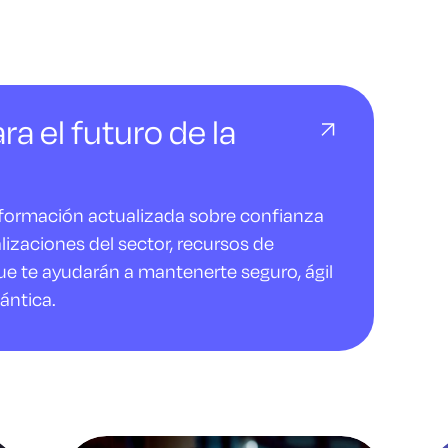
ra el futuro de la
nformación actualizada sobre confianza
alizaciones del sector, recursos de
ue te ayudarán a mantenerte seguro, ágil
ántica.