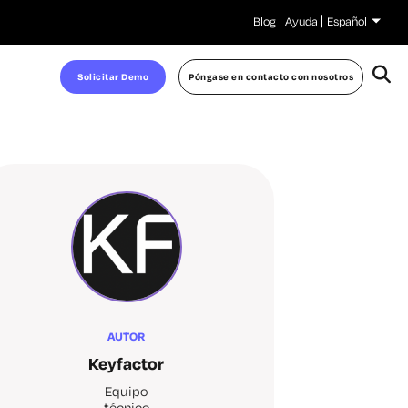
Blog
Ayuda
Español
Solicitar Demo
Póngase en contacto con nosotros
AUTOR
Keyfactor
Equipo
técnico