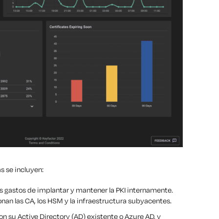
s se incluyen:
os gastos de implantar y mantener la PKI internamente.
onan las CA, los HSM y la infraestructura subyacentes.
con su Active Directory (AD) existente o Azure AD, y