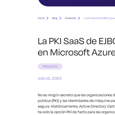
Inicio
Blog
Producto
La PKI SaaS de EJBCA ya e
La PKI SaaS de EJB
en Microsoft Azur
PRODUCTO
Julio 12, 2022
No es ningún secreto que las organizaciones 
pública (PKI) y las identidades de máquina pa
segura. Históricamente, Active Directory Cer
ha sido la opción PKI de facto para las organi