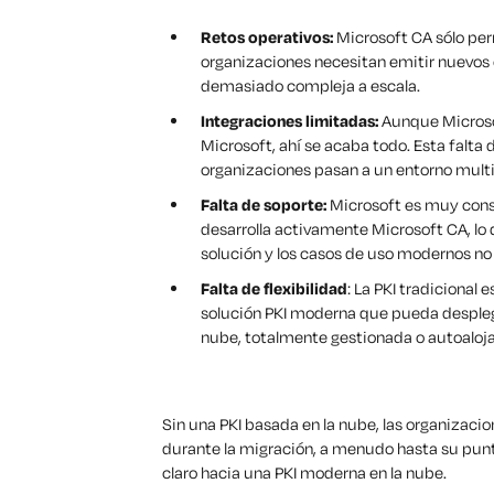
Retos operativos:
Microsoft CA sólo per
organizaciones necesitan emitir nuevos c
demasiado compleja a escala.
Integraciones limitadas:
Aunque Microsof
Microsoft, ahí se acaba todo. Esta falta
organizaciones pasan a un entorno mult
Falta de soporte:
Microsoft es muy consc
desarrolla activamente Microsoft CA, lo q
solución y los casos de uso modernos n
Falta de flexibilidad
: La PKI tradicional 
solución PKI moderna que pueda desplega
nube, totalmente gestionada o autoaloj
Sin una PKI basada en la nube, las organizacio
durante la migración, a menudo hasta su punt
claro hacia una PKI moderna en la nube.