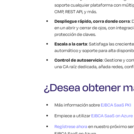
soporte cualquier plataforma con múltip
CMP, REST API, y más.
Despliegue rápido, corra donde corra
: 
en un abrir y cerrar de ojos, con integr
protección de claves.
Escala a la carta
: Satisfaga las crecien
automático y soporte para alta disponibi
Control de autoservicio
: Gestione y con
una CA raíz dedicada, añada redes, conf
¿Desea obtener m
Más información sobre
EJBCA SaaS PKI
Empiece a utilizar
EJBCA SaaS on Azure
Regístrese ahora
en nuestro próximo sem
EJBCA SaaS en Azure.