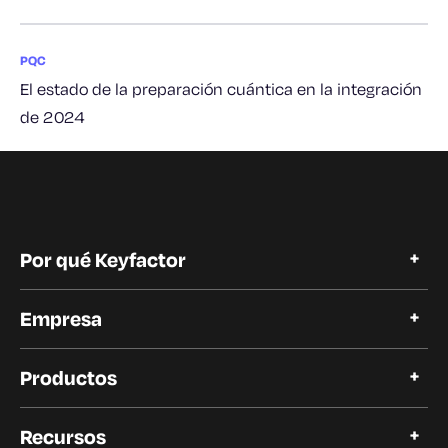
PQC
El estado de la preparación cuántica en la integración
de 2024
Por qué Keyfactor
Por qué Keyfactor
Empresa
Historias de clientes
Open Source
Acerca de Keyfactor
Confianza y cumplimiento
Productos
Carreras profesionales
Nuestros clientes
Automatización del ciclo de vida de los certificados
Nuestros socios
Recursos
Plataforma PKI moderna
Redacción