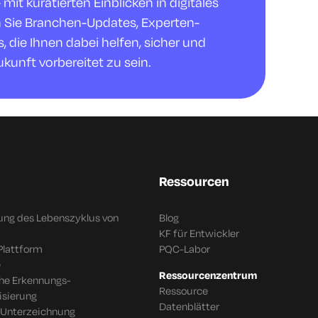
it kuratierten Einblicken in digitales
n Sie Branchen-Updates, Experten-
 die Ihnen dabei helfen, sicher und
ukunft vorbereitet zu sein.
Ressourcen
ung des Lebenszyklus von
Blog
KF für Entwickler
Plattform
PQC-Labor
e
Ressourcenzentrum
che Erkennungs-
Ressource
isierung
Datenblätter
 Unterzeichnung