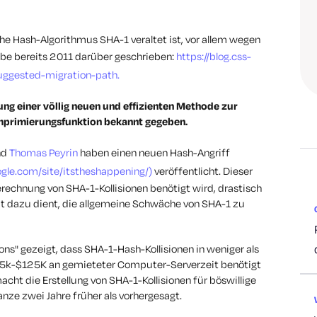
che Hash-Algorithmus SHA-1 veraltet ist, vor allem wegen
 habe bereits 2011 darüber geschrieben:
https://blog.css-
uggested-migration-path.
ng einer völlig neuen und effizienten Methode zur
mprimierungsfunktion bekannt gegeben.
nd
Thomas Peyrin
haben einen neuen Hash-Angriff
oogle.com/site/itstheshappening/)
veröffentlicht. Dieser
Berechnung von SHA-1-Kollisionen benötigt wird, drastisch
eit dazu dient, die allgemeine Schwäche von SHA-1 zu
ions" gezeigt, dass SHA-1-Hash-Kollisionen in weniger als
75k-$125K an gemieteter Computer-Serverzeit benötigt
cht die Erstellung von SHA-1-Kollisionen für böswillige
nze zwei Jahre früher als vorhergesagt.