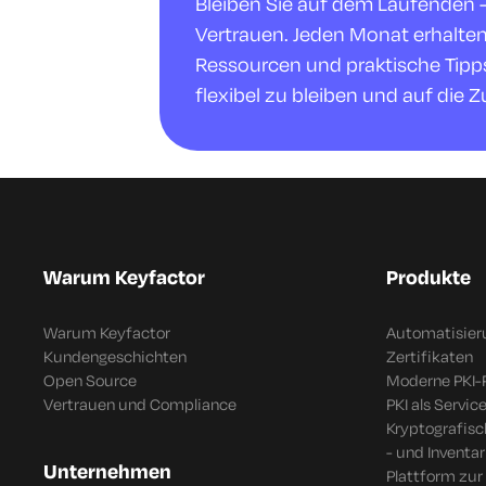
Bleiben Sie auf dem Laufenden - m
Vertrauen. Jeden Monat erhalte
Ressourcen und praktische Tipps,
flexibel zu bleiben und auf die Z
Warum Keyfactor
Produkte
Warum Keyfactor
Automatisier
Kundengeschichten
Zertifikaten
Open Source
Moderne PKI-
Vertrauen und Compliance
PKI als Servic
Kryptografis
- und Inventar
Unternehmen
Plattform zur