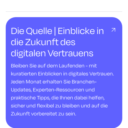
Die Quelle | Einblicke in
die Zukunft des
digitalen Vertrauens
Bleiben Sie auf dem Laufenden - mit
kuratierten Einblicken in digitales Vertrauen.
Jeden Monat erhalten Sie Branchen-
Updates, Experten-Ressourcen und
praktische Tipps, die Ihnen dabei helfen,
sicher und flexibel zu bleiben und auf die
Zukunft vorbereitet zu sein.