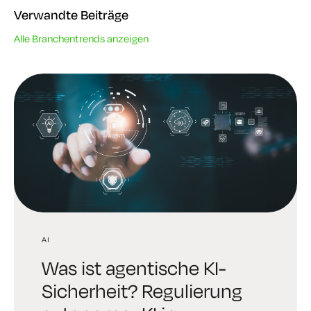
Verwandte Beiträge
Alle Branchentrends anzeigen
AI
AI
TRENDS IN DER INDUSTRIE
Was ist agentische KI-
Digital Trust Digest:
6 brutale Wahrheiten,
Sicherheit? Regulierung
Entdecken Sie die AI
denen sich jede