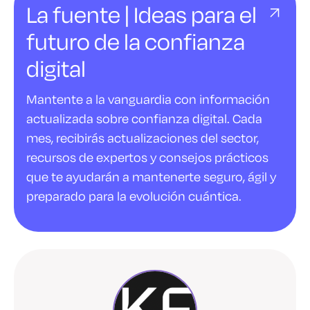
La fuente | Ideas para el
futuro de la confianza
digital
Mantente a la vanguardia con información
actualizada sobre confianza digital. Cada
mes, recibirás actualizaciones del sector,
recursos de expertos y consejos prácticos
que te ayudarán a mantenerte seguro, ágil y
preparado para la evolución cuántica.