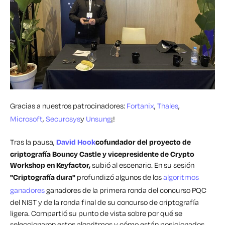
Gracias a nuestros patrocinadores:
Fortanix
,
Thales
,
Microsoft
,
Securosys
y
Unsung
¡!
Tras la pausa,
David Hook
cofundador del proyecto de
criptografía Bouncy Castle y vicepresidente de Crypto
Workshop en Keyfactor,
subió al escenario. En su sesión
"Criptografía dura"
profundizó
algunos de los
algoritmos
ganadores
ganadores de la primera ronda del concurso PQC
del NIST y de la ronda final de su concurso de criptografía
ligera. Compartió su punto de vista sobre por qué se
seleccionaron estos algoritmos y cómo están posicionados