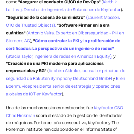
como
"
Asegurar el conducto CI/CD de DevOps"
(
Karthik
Lalithraj, Director de Ingeniería de Soluciones de Keyfactor
),
"Seguridad de la cadena de suministro"
(Laurent Masson,
CTO de Trusted Objects),
"Software Firmar en la era
cuántica"
(
Antonio Vaira, Experto en Ciberseguridad - PKI en
Siemens AG
),
"
Cómo controlar la PKI y la proliferación de
certificados: La perspectiva de un ingeniero de redes"
(Stacia Taylor, Ingeniera de redes en American Equity),
y
"Creación de una PKI moderna para aplicaciones
empresariales y 5G"
(
Ibrahim Akkulak, consultor principal de
seguridad de Rakuten Symphony Deutschland GmbH
y
Ellen
Boehm, vicepresidenta senior de estrategia y operaciones
globales de IOT en Keyfactor
).
Una de las muchas sesiones destacadas fue
Keyfactor CSO
Chris Hickman
sobre el estado de la gestión de identidades
de máquinas. Por tercer año consecutivo, Keyfactor y The
Ponemon Institute han colaborado en el informe State of