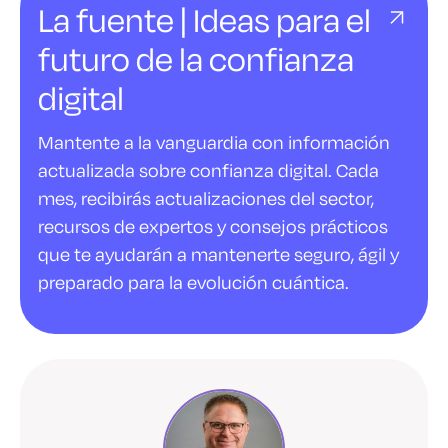
La fuente | Ideas para el
futuro de la confianza
digital
Mantente a la vanguardia con información
actualizada sobre confianza digital. Cada
mes, recibirás actualizaciones del sector,
recursos de expertos y consejos prácticos
que te ayudarán a mantenerte seguro, ágil y
preparado para la evolución cuántica.