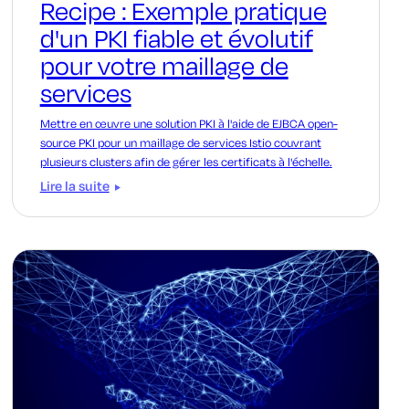
Recipe : Exemple pratique
d'un PKI fiable et évolutif
pour votre maillage de
services
Mettre en œuvre une solution PKI à l'aide de EJBCA open-
source PKI pour un maillage de services Istio couvrant
plusieurs clusters afin de gérer les certificats à l'échelle.
Lire la suite