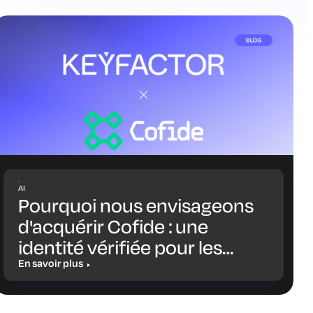
AI
Pourquoi nous envisageons
d'acquérir Cofide : une
identité vérifiée pour les
charges de travail et les
En savoir plus
agents IA