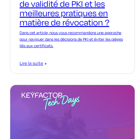
de validité de PKI et les
meilleures pratiques en
matière de révocation ?
Dans cet article, nous vous recommandons une approche
pour naviguer dans les décisions de PKI et éviter les pièges
liés aux certificats.
Lire la suite