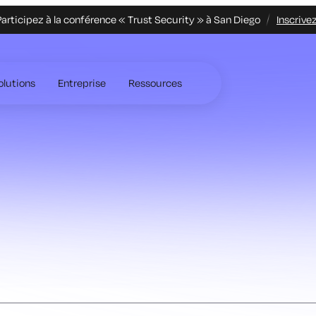
articipez à la conférence « Trust Security » à San Diego
Inscrive
olutions
Entreprise
Ressources