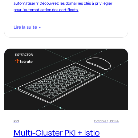
automatiser ? Découvrez les domaines clés à privilégier
pour l'automatisation des certificats.
Lire la suite
PKI
Octobre 1, 2024
Multi-Cluster PKI + Istio