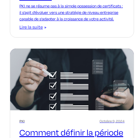
PKI ne se résume pas à la simple possession de certificats :
il s'agit d'évoluer vers une stratégie de niveau entreprise
capable de s'adapter à la croissance de votre activité.
Lire la suite
PKI
Octobre 9, 2024
Comment définir la période