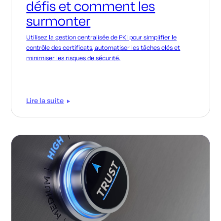
défis et comment les
surmonter
Utilisez la gestion centralisée de PKI pour simplifier le
contrôle des certificats, automatiser les tâches clés et
minimiser les risques de sécurité.
Lire la suite