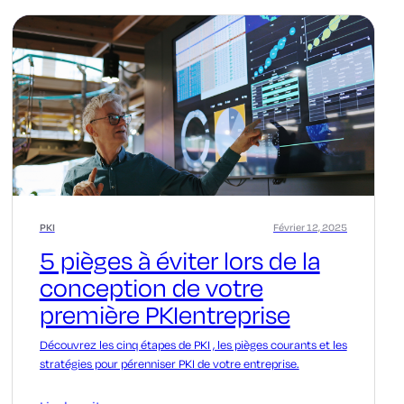
PKI
Février 12, 2025
5 pièges à éviter lors de la
conception de votre
première PKIentreprise
Découvrez les cinq étapes de PKI , les pièges courants et les
stratégies pour pérenniser PKI de votre entreprise.