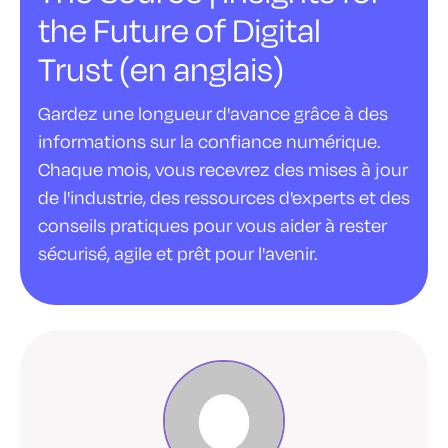
the Future of Digital
Trust (en anglais)
Gardez une longueur d'avance grâce à des
informations sur la confiance numérique.
Chaque mois, vous recevrez des mises à jour
de l'industrie, des ressources d'experts et des
conseils pratiques pour vous aider à rester
sécurisé, agile et prêt pour l'avenir.