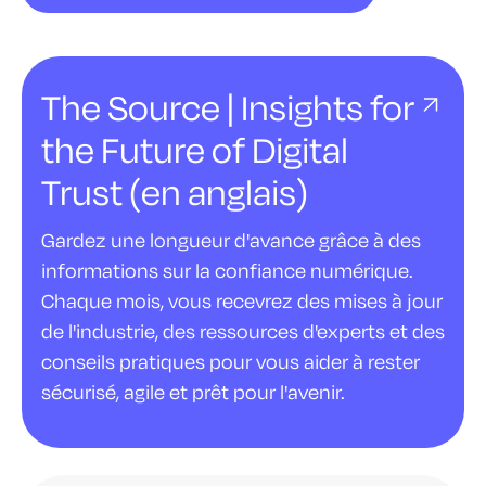
The Source | Insights for
the Future of Digital
Trust (en anglais)
Gardez une longueur d'avance grâce à des
informations sur la confiance numérique.
Chaque mois, vous recevrez des mises à jour
de l'industrie, des ressources d'experts et des
conseils pratiques pour vous aider à rester
sécurisé, agile et prêt pour l'avenir.