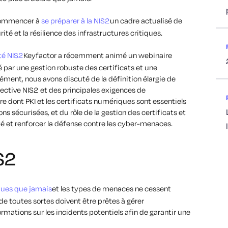
 commencer à
se préparer à la NIS2
un cadre actualisé de
ité et la résilience des infrastructures critiques.
té NIS2
Keyfactor a récemment animé un webinaire
 par une gestion robuste des certificats et une
sément, nous avons discuté de la définition élargie de
irective NIS2 et des principales exigences de
e dont PKI et les certificats numériques sont essentiels
s sécurisées, et du rôle de la gestion des certificats et
té et renforcer la défense contre les cyber-menaces.
S2
ques que jamais
et les types de menaces ne cessent
 de toutes sortes doivent être prêtes à gérer
ormations sur les incidents potentiels afin de garantir une