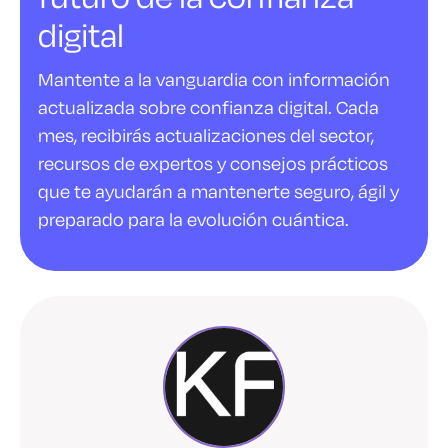
digital
Mantente a la vanguardia con información
actualizada sobre confianza digital. Cada
mes, recibirás actualizaciones del sector,
recursos de expertos y consejos prácticos
que te ayudarán a mantenerte seguro, ágil y
preparado para la evolución cuántica.