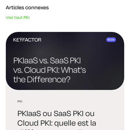
Articles connexes
Voir tout PKI
PKI
PKI
PQC
PKIaaS ou SaaS PKI ou
PKI meilleures PKI :
PKI post-quantique : guide
Cloud PKI: quelle est la
comment choisir la
pratique de préparation à