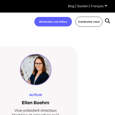
Blog
Soutien
Français
Demander une Démo
Contactez nous
AUTEUR
Ellen Boehm
Vice-président directeur,
Stratégie et innovation en IA