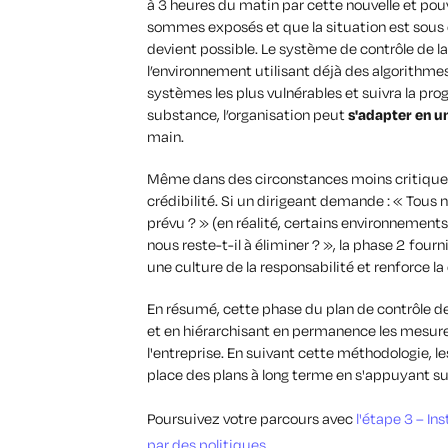
à 3 heures du matin par cette nouvelle et po
sommes exposés et que la situation est sous 
devient possible. Le système de contrôle de
l’environnement utilisant déjà des algorithmes
systèmes les plus vulnérables et suivra la pr
substance, l’organisation peut
s'adapter en un
main.
Même dans des circonstances moins critiques,
crédibilité. Si un dirigeant demande : « Tous
prévu ? » (en réalité, certains environnement
nous reste-t-il à éliminer ? », la phase 2 four
une culture de la responsabilité et renforce l
En résumé, cette phase du plan de contrôle de 
et en hiérarchisant en permanence les mesure
l'entreprise. En suivant cette méthodologie, l
place des plans à long terme en s'appuyant su
Poursuivez votre parcours avec
l'étape 3 – Ins
par des politiques
.