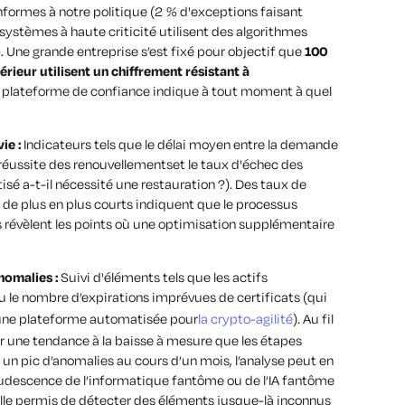
nformes à notre politique (2 % d'exceptions faisant
 systèmes à haute criticité utilisent des algorithmes
»
. Une grande entreprise s’est fixé pour objectif que
100
rieur utilisent un chiffrement résistant à
a plateforme de confiance indique à tout moment à quel
ie :
Indicateurs tels que
le délai moyen entre la demande
 réussite des renouvellements
et
le taux d'échec des
é a-t-il nécessité une restauration ?). Des taux de
n de plus en plus courts indiquent que le processus
s révèlent les points où une optimisation supplémentaire
nomalies :
Suivi d'éléments tels que
les actifs
le nombre d’expirations imprévues de certificats
(qui
z une plateforme automatisée pour
la crypto-agilité
). Au fil
er une tendance à la baisse à mesure que les étapes
 un pic d’anomalies au cours d’un mois, l’analyse peut en
crudescence de l’informatique fantôme ou de l’IA fantôme
elle permis de détecter des éléments jusque-là inconnus