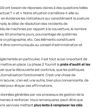
SI ont besoin de réponses claires à des questions telles
actuel ? »
et
« Notre situation s'améliore-t-elle ou
en évidence les indicateurs qui caractérisent la posture
mple,
le délai de résolution des incidents de
és de machines par rapport à la couverture
,
le nombre
 les 30 prochains jours
,
pourcentage de systèmes
de cryptographie
, etc. Ces éléments constituent
t être communiqués au conseil d'administration et
glementés en particulier, il est tout aussi important de
mettre en place. La phase 2 fournit la
piste d'audit et les
er que la découverte est continue, que les politiques
utomatisation fonctionnent. C'est une chose de
i lacune ; c'en est une autre, bien plus convaincante, de
éel pour étayer ces affirmations.
 données générées par vos processus de gestion de la
omaines à renforcer. Vous remarquerez peut-être que
ains services mettent
plus lents à remplacer les clés