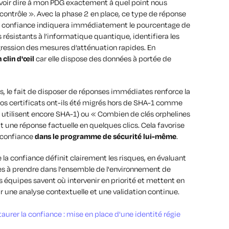
uvoir dire à mon PDG exactement à quel point nous
contrôle »
. Avec la phase 2 en place, ce type de réponse
 la confiance indiquera immédiatement le pourcentage de
 résistants à l’informatique quantique, identifiera les
ogression des mesures d’atténuation rapides. En
 clin d'œil
car elle dispose des données à portée de
 le fait de disposer de réponses immédiates renforce la
 nos certificats ont-ils été migrés hors de SHA-1 comme
s utilisent encore SHA-1) ou « Combien de clés orphelines
nit une réponse factuelle en quelques clics. Cela favorise
a confiance
dans le programme de sécurité lui-même
.
la confiance définit clairement les risques, en évaluant
s à prendre dans l'ensemble de l'environnement de
es équipes savent où intervenir en priorité et mettent en
r une analyse contextuelle et une validation continue.
taurer la confiance : mise en place d'une identité régie