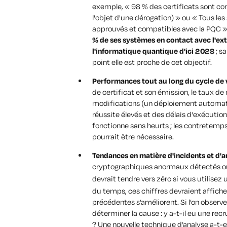
exemple,
« 98 % des certificats sont co
l'objet d'une dérogation) »
ou
« Tous les
approuvés et compatibles avec la PQC 
% de ses systèmes en contact avec l'exté
l'informatique quantique d'ici 2028
; s
point elle est proche de cet objectif.
Performances tout au long du cycle de v
de certificat et son émission
,
le taux de
modifications
(un déploiement automatis
réussite élevés et des délais d'exécutio
fonctionne sans heurts ; les contretemp
pourrait être nécessaire.
Tendances en matière d'incidents et d'a
cryptographiques anormaux détectés ou 
devrait tendre vers zéro si vous utilise
du temps, ces chiffres devraient affich
précédentes s’améliorent. Si l’on observe
déterminer la cause : y a-t-il eu une re
? Une nouvelle technique d’analyse a-t-