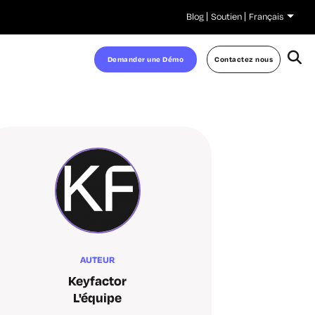
Blog
Soutien
Français
Demander une Démo
Contactez nous
AUTEUR
Keyfactor
L'équipe