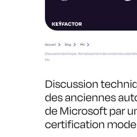
Accueil
Blog
PKI
Discussion technique : Remplacement des anciennes autorités d
PKI
Discussion techni
des anciennes auto
de Microsoft par u
certification mode