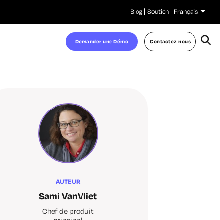
Blog
Soutien
Français
Demander une Démo
Contactez nous
AUTEUR
Sami VanVliet
Chef de produit
principal