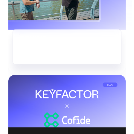
KRYPTO-AGILITÄT
Der stille Datendiebstahl, der
bereits im Gange ist
Mehr lesen