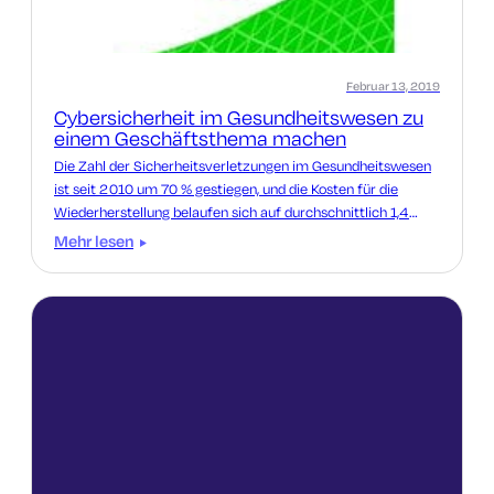
Februar 13, 2019
Cybersicherheit im Gesundheitswesen zu
einem Geschäftsthema machen
Die Zahl der Sicherheitsverletzungen im Gesundheitswesen
ist seit 2010 um 70 % gestiegen, und die Kosten für die
Wiederherstellung belaufen sich auf durchschnittlich 1,4
Millionen US-Dollar. Die digitale Sicherheit muss eine
Mehr lesen
Priorität für Gesundheitsdienstleister sein.