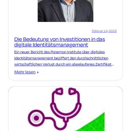
Februar 14, 2019
Die Bedeutung von Investitionen in das
digitale Identitätsmanagement
Ein neuer Bericht des Ponemon Institute über digitales
Identitätsmanagement beziffert den durchschnittlichen
wirtschaftlichen Verlust durch ein abgelaufenes Zertifikat
auf unglaubliche 11,1 Millionen US-Dollar.
Mehr lesen