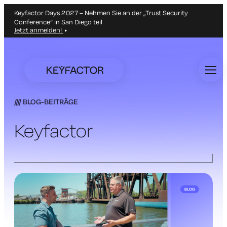
Keyfactor Days 2027 – Nehmen Sie an der „Trust Security
Conference“ in San Diego teil
Jetzt anmelden!
Zum
Hauptinhalt
springen
BLOG-BEITRÄGE
Keyfactor