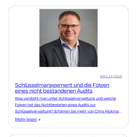
Keyfactor, äußert sich zu den Risiken des jüngsten
Zertifikatspanners.
März 14, 2019
Schlüsselmanagement und die Folgen
eines nicht bestandenen Audits
Was versteht man unter Schlüsselverwaltung und welche
Folgen hat das Nichtbestehen eines Audits zur
Schlüsselverwaltung? Erfahren Sie mehr von Chris Hickman,
Chief Security Officer Keyfactor.
Mehr lesen