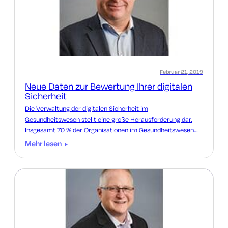
Februar 21, 2019
Neue Daten zur Bewertung Ihrer digitalen
Sicherheit
Die Verwaltung der digitalen Sicherheit im
Gesundheitswesen stellt eine große Herausforderung dar.
Insgesamt 70 % der Organisationen im Gesundheitswesen
verwenden mehrere Verschlüsselungstechnologien, um die
Mehr lesen
Geräte von IoT zu schützen. Es ist wichtig zu verstehen, was
nötig ist, um digitale Identitäten in Ihrer Organisation effektiv
zu verwalten.