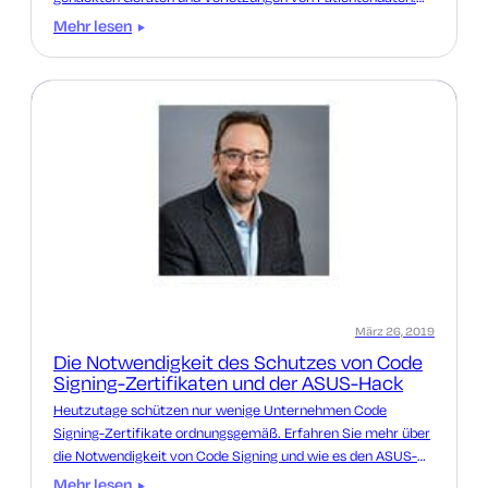
Erfahren Sie mehr.
Mehr lesen
März 26, 2019
Die Notwendigkeit des Schutzes von Code
Signing-Zertifikaten und der ASUS-Hack
Heutzutage schützen nur wenige Unternehmen Code
Signing-Zertifikate ordnungsgemäß. Erfahren Sie mehr über
die Notwendigkeit von Code Signing und wie es den ASUS-
Hack hätte verhindern können.
Mehr lesen