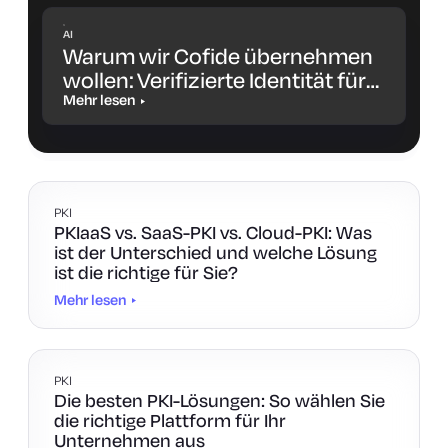
AI
Warum wir Cofide übernehmen
wollen: Verifizierte Identität für
Workloads und KI-Agenten
Mehr lesen
PKI
PKIaaS vs. SaaS-PKI vs. Cloud-PKI: Was
ist der Unterschied und welche Lösung
ist die richtige für Sie?
Mehr lesen
PKI
Die besten PKI-Lösungen: So wählen Sie
die richtige Plattform für Ihr
Unternehmen aus