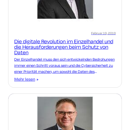
Februar 19, 2019
Die digitale Revolution im Einzelhandel und
die Herausforderungen beim Schutz von
Daten
Der Einzelhandel muss den sich entwickelnden Bedrohungen
immer einen Schritt voraus sein und die Cybersicherheit zu
einer Priorität machen, um sowohl die Daten des
Unternehmens als auch die der Kunden zu schützen.
Mehr lesen
Erfahren Sie mehr.