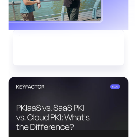
KRYPTO-AGILITÄT
Der stille Datendiebstahl, der
bereits im Gange ist
Mehr lesen