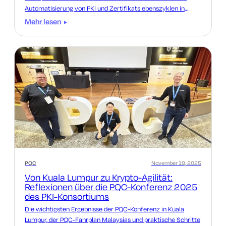
Automatisierung von PKI und Zertifikatslebenszyklen in
Unternehmen.
Mehr lesen
PQC
November 19, 2025
Von Kuala Lumpur zu Krypto-Agilität:
Reflexionen über die PQC-Konferenz 2025
des PKI-Konsortiums
Die wichtigsten Ergebnisse der PQC-Konferenz in Kuala
Lumpur, der PQC-Fahrplan Malaysias und praktische Schritte