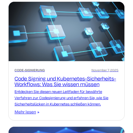
CODE-SIGNIERUNG
November 7, 2025
Code Signing und Kubernetes-Sicherheits-
Workflows: Was Sie wissen müssen
Entdecken Sie diesen neuen Leitfaden für bewährte
Verfahren zur Codesignierung und erfahren Sie, wie Sie
Sicherheitslücken in Kubernetes schließen können.
Mehr lesen