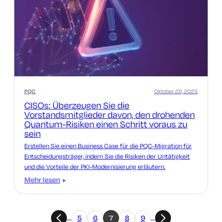
PQC
Oktober 29, 2025
CISOs: Überzeugen Sie die
Vorstandsmitglieder davon, den drohenden
Quantum-Risiken einen Schritt voraus zu
sein
Erstellen Sie einen Business Case für die PQC-Migration für
Entscheidungsträger, indem Sie die Risiken der Untätigkeit
und die Vorteile der PKI-Modernisierung erläutern.
Mehr lesen
…
5
6
7
8
9
…