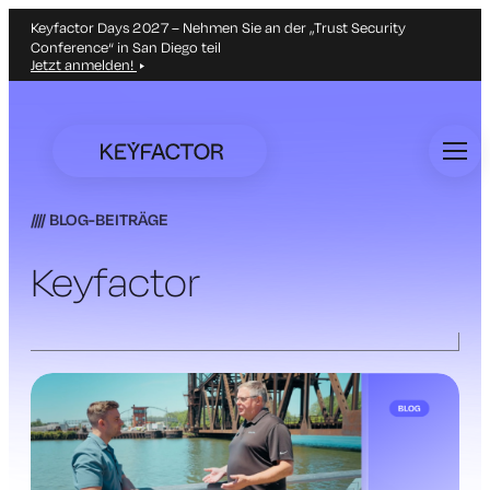
Keyfactor Days 2027 – Nehmen Sie an der „Trust Security
Conference“ in San Diego teil
Jetzt anmelden!
Zum
Hauptinhalt
springen
BLOG-BEITRÄGE
Keyfactor