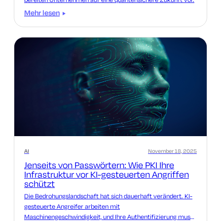
Mehr lesen
AI
November 18, 2025
Jenseits von Passwörtern: Wie PKI Ihre
Infrastruktur vor KI-gesteuerten Angriffen
schützt
Die Bedrohungslandschaft hat sich dauerhaft verändert. KI-
gesteuerte Angreifer arbeiten mit
Maschinengeschwindigkeit, und Ihre Authentifizierung muss