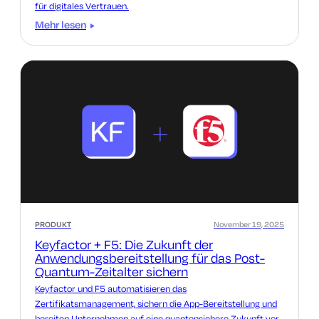
für digitales Vertrauen.
Mehr lesen
PRODUKT
November 19, 2025
Keyfactor + F5: Die Zukunft der
Anwendungsbereitstellung für das Post-
Quantum-Zeitalter sichern
Keyfactor und F5 automatisieren das
Zertifikatsmanagement, sichern die App-Bereitstellung und
bereiten Unternehmen auf eine quantensichere Zukunft vor.