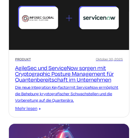
PRODUKT
Oktober 30, 2025
AgileSec und ServiceNow sorgen mit
Cryptographic Posture Management für
Quantenbereitschaft im Unternehmen
Die neue Integration Keyfactormit ServiceNow ermöglicht
die Behebung kryptografischer Schwachstellen und die
Vorbereitung auf die Quantenära.
Mehr lesen