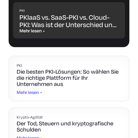
PKI
PKIaaS vs. SaaS-PKI vs. Cloud-
PKI: Was ist der Unterschied und
welche Lösung ist die richtige für
Mehr lesen
Sie?
PKI
Die besten PKI-Lösungen: So wählen Sie
die richtige Plattform für Ihr
Unternehmen aus
Mehr lesen
Krypto-Agilität
Der Tod, Steuern und kryptografische
Schulden
Mehr lesen