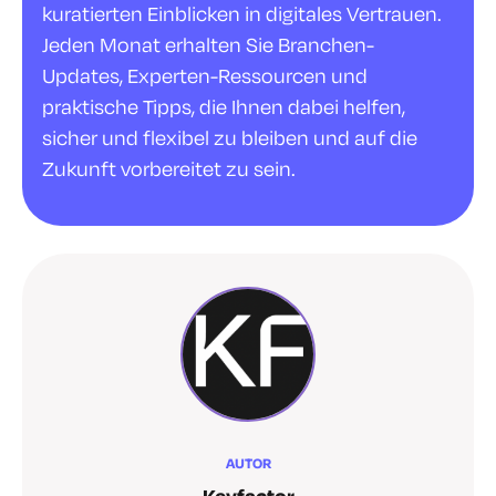
kuratierten Einblicken in digitales Vertrauen.
Jeden Monat erhalten Sie Branchen-
Updates, Experten-Ressourcen und
praktische Tipps, die Ihnen dabei helfen,
sicher und flexibel zu bleiben und auf die
Zukunft vorbereitet zu sein.
AUTOR