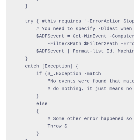
    }

    try { #this requires "-ErrorAction Stop" 
        # You need to specify -Oldest when lo
        $ADFSevent = Get-WinEvent -ComputerNa
            -FilterXPath $FilterXPath -ErrorA
        $ADFSevent | Format-list Id, MachineN
    }

    catch [Exception] {

        if ($_.Exception -match

            "No events were found that match 
            # do nothing, it just means no ev
        }

        else

        {

            # Some other error happened so re
            Throw $_

        }
