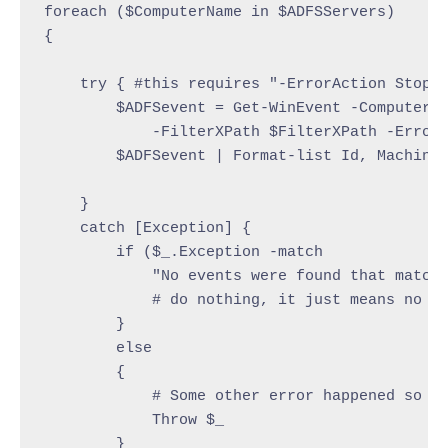
foreach ($ComputerName in $ADFSServers)

{

    try { #this requires "-ErrorAction Stop" 
        $ADFSevent = Get-WinEvent -ComputerNa
            -FilterXPath $FilterXPath -ErrorA
        $ADFSevent | Format-list Id, MachineN
    }

    catch [Exception] {

        if ($_.Exception -match

            "No events were found that match 
            # do nothing, it just means no ev
        }

        else

        {

            # Some other error happened so re
            Throw $_

        }
