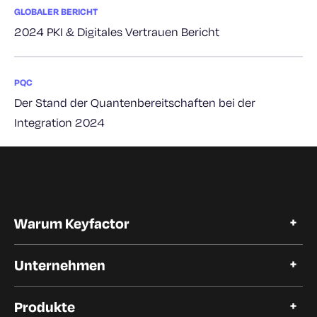
GLOBALER BERICHT
2024 PKI & Digitales Vertrauen Bericht
PQC
Der Stand der Quantenbereitschaften bei der
Integration 2024
Warum Keyfactor
Warum Keyfactor
Unternehmen
Kundengeschichten
Open Source
Über Keyfactor
Vertrauen und Compliance
Produkte
Karriere