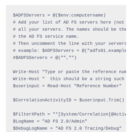
$ADFSServers = @($env:computername)

# Add your list of AD FS servers here (not pr
# all your servers. The names should be the h
# the AD FS service name.

# Then uncomment the line with your servers b
# example: $ADFSServers = @("adfs01.example.c
#$ADFSServers = @("","")

Write-Host "Type or paste the reference numbe
Write-Host "  this should be a string such as
$userinput = Read-Host "Reference Number"

$CorrelationActivityID = $userinput.Trim()

$FilterXPath = "*[System/Correlation[@Activit
$LogName = "AD FS 2.0/Admin"

$DebugLogName = "AD FS 2.0 Tracing/Debug"
