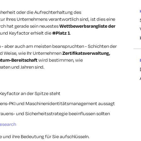
icherheit oder die Aufrechterhaltung des
ur Ihres Unternehmens verantwortlich sind, ist dies eine
arch hat gerade sein neuestes
Wettbewerbsrangliste der
 und Keyfactor erhielt die
#Platz 1
.
sten - aber auch am meisten beanspruchten - Schichten der
nd Weise, wie Ihr Unternehmen
Zertifikatsverwaltung,
tum-Bereitschaft
wird bestimmen, wie
ten und Jahren sind.
eyfactor an der Spitze steht
mens-PKI und Maschinenidentitätsmanagement aussagt
trauens- und Sicherheitsstrategie beeinflussen sollten
Research
e und ihre Bedeutung für Sie aufschlüsseln.