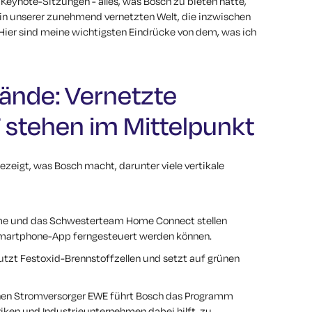
eynote-Sitzungen - alles, was Bosch zu bieten hatte,
 in unserer zunehmend vernetzten Welt, die inzwischen
Hier sind meine wichtigsten Eindrücke von dem, was ich
ände: Vernetzte
 stehen im Mittelpunkt
gezeigt, was Bosch macht, darunter viele vertikale
e und das Schwesterteam Home Connect stellen
e Smartphone-App ferngesteuert werden können.
nutzt Festoxid-Brennstoffzellen und setzt auf grünen
n Stromversorger EWE führt Bosch das Programm
riken und Industrieunternehmen dabei hilft, zu