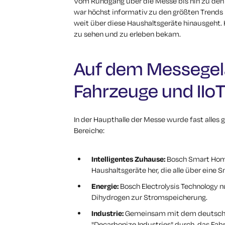
Vom Rundgang über die Messe bis hin zu den K
war höchst informativ zu den größten Trends
weit über diese Haushaltsgeräte hinausgeht. 
zu sehen und zu erleben bekam.
Auf dem Messegel
Fahrzeuge und IIoT
In der Haupthalle der Messe wurde fast alles 
Bereiche:
Intelligentes Zuhause:
Bosch Smart Hom
Haushaltsgeräte her, die alle über ein
Energie:
Bosch Electrolysis Technology 
Dihydrogen zur Stromspeicherung.
Industrie:
Gemeinsam mit dem deutsche
"Decarbonize Industries" durch, das Fab