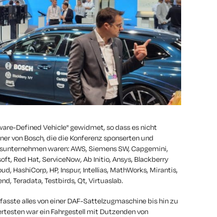
tware-Defined Vehicle" gewidmet, so dass es nicht
tner von Bosch, die die Konferenz sponserten und
ngsunternehmen waren: AWS, Siemens SW, Capgemini,
ft, Red Hat, ServiceNow, Ab Initio, Ansys, Blackberry
d, HashiCorp, HP, Inspur, Intellias, MathWorks, Mirantis,
nd, Teradata, Testbirds, Qt, Virtuaslab.
asste alles von einer DAF-Sattelzugmaschine bis hin zu
testen war ein Fahrgestell mit Dutzenden von