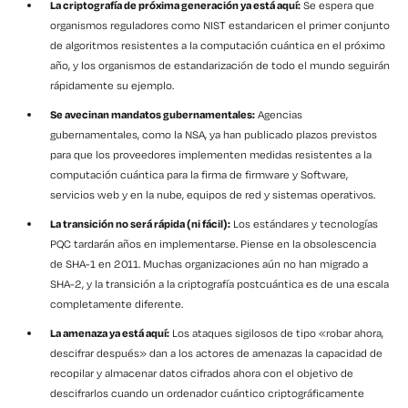
La criptografía de próxima generación ya está aquí:
Se espera que
organismos reguladores como NIST estandaricen el primer conjunto
de algoritmos resistentes a la computación cuántica en el próximo
año, y los organismos de estandarización de todo el mundo seguirán
rápidamente su ejemplo.
Se avecinan mandatos gubernamentales:
Agencias
gubernamentales, como la NSA, ya han publicado plazos previstos
para que los proveedores implementen medidas resistentes a la
computación cuántica para la firma de firmware y Software,
servicios web y en la nube, equipos de red y sistemas operativos.
La transición no será rápida (ni fácil):
Los estándares y tecnologías
PQC tardarán años en implementarse. Piense en la obsolescencia
de SHA-1 en 2011. Muchas organizaciones aún no han migrado a
SHA-2, y la transición a la criptografía postcuántica es de una escala
completamente diferente.
La amenaza ya está aquí:
Los ataques sigilosos de tipo «robar ahora,
descifrar después» dan a los actores de amenazas la capacidad de
recopilar y almacenar datos cifrados ahora con el objetivo de
descifrarlos cuando un ordenador cuántico criptográficamente