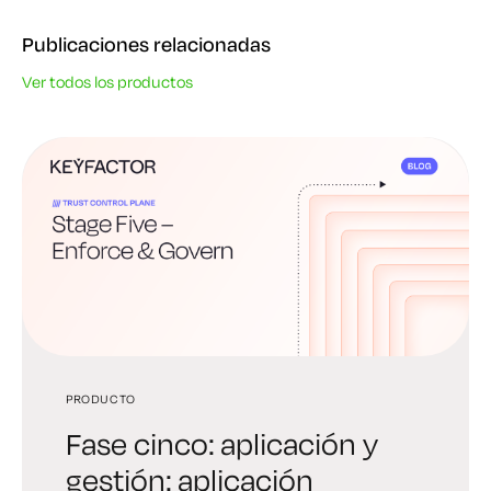
Publicaciones relacionadas
Ver todos los productos
PRODUCTO
PRODUCTO
PRODUCTO
Fase cinco: aplicación y
Cuarta fase:
Tercera fase: creación de
gestión: aplicación
Automatización y
confianza: