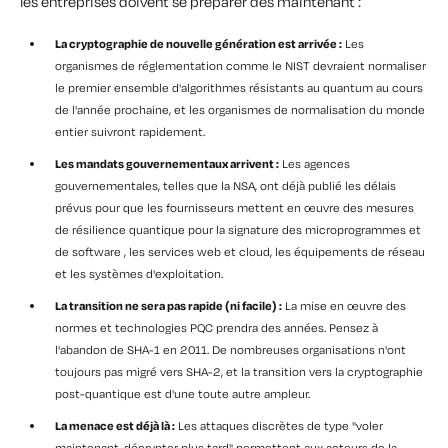
les entreprises doivent se préparer dès maintenant :
La cryptographie de nouvelle génération est arrivée :
Les
organismes de réglementation comme le NIST devraient normaliser
le premier ensemble d'algorithmes résistants au quantum au cours
de l'année prochaine, et les organismes de normalisation du monde
entier suivront rapidement.
Les mandats gouvernementaux arrivent :
Les agences
gouvernementales, telles que la NSA, ont déjà publié les délais
prévus pour que les fournisseurs mettent en œuvre des mesures
de résilience quantique pour la signature des microprogrammes et
de software , les services web et cloud, les équipements de réseau
et les systèmes d'exploitation.
La transition ne sera pas rapide (ni facile) :
La mise en œuvre des
normes et technologies PQC prendra des années. Pensez à
l'abandon de SHA-1 en 2011. De nombreuses organisations n'ont
toujours pas migré vers SHA-2, et la transition vers la cryptographie
post-quantique est d'une toute autre ampleur.
La menace est déjà là :
Les attaques discrètes de type "voler
maintenant, décrypter plus tard" permettent aux acteurs de la