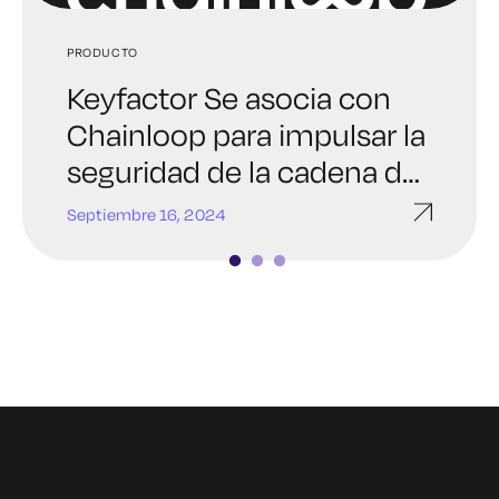
PRODUCTO
CERTIFICADOS SSL/TLS
GESTIÓN DE CERTIFICADOS
Keyfactor Se asocia con
La desconfianza de Google
La forma menos
Chainloop para impulsar la
en Entrust: Lo que las
estresante de arreglar un
seguridad de la cadena de
empresas deben saber
certificado caducado SSL
suministro Software
Septiembre 16, 2024
Julio 8, 2024
Junio 20, 2024