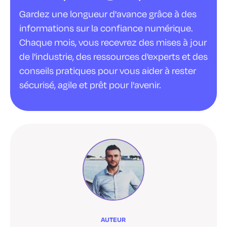
Gardez une longueur d'avance grâce à des
informations sur la confiance numérique.
Chaque mois, vous recevrez des mises à jour
de l'industrie, des ressources d'experts et des
conseils pratiques pour vous aider à rester
sécurisé, agile et prêt pour l'avenir.
AUTEUR