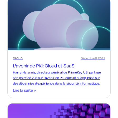
CLOUD
Décembre 8, 2021
L'avenir de PKI: Cloud et SaaS
Harry Haramis, directeur général de PrimeKey US, partage
son point de vue sur l'avenir de PKI dans le nuage, basé sur
des décennies d'expérience dans la sécurité informatique.
Lire la suite