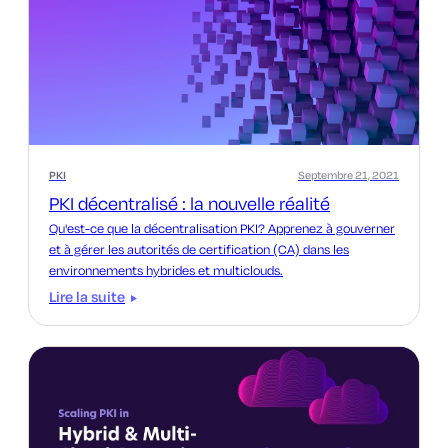
PKI
Septembre 21, 2021
PKI décentralisé : la nouvelle réalité
Qu'est-ce que la décentralisation PKI? Apprenez à gouverner
et à gérer les autorités de certification (CA) dans les
environnements hybrides et multiclouds.
Lire la suite