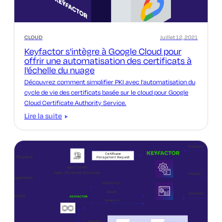
CLOUD
Juillet 12, 2021
Keyfactor s'intègre à Google Cloud pour
offrir une automatisation des certificats à
l'échelle du nuage
Découvrez comment simplifier PKI avec l'automatisation du
cycle de vie des certificats basée sur le cloud pour Google
Cloud Certificate Authority Service.
Lire la suite