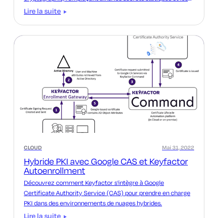
clés API par une preuve de l'identité de la charge de travail.
Lire la suite
CLOUD
Mai 31, 2022
Hybride PKI avec Google CAS et Keyfactor
Autoenrollment
Découvrez comment Keyfactor s'intègre à Google
Certificate Authority Service (CAS) pour prendre en charge
PKI dans des environnements de nuages hybrides.
Lire la suite