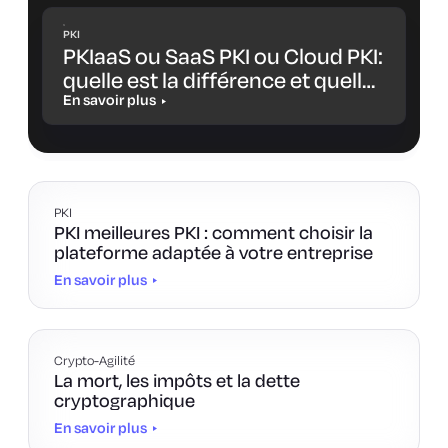
PKI
PKIaaS ou SaaS PKI ou Cloud PKI:
quelle est la différence et quelle
solution vous convient le mieux
En savoir plus
?
PKI
PKI meilleures PKI : comment choisir la
plateforme adaptée à votre entreprise
En savoir plus
Crypto-Agilité
La mort, les impôts et la dette
cryptographique
En savoir plus