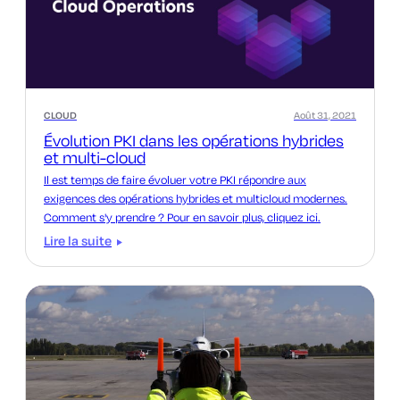
CLOUD
Août 31, 2021
Évolution PKI dans les opérations hybrides
et multi-cloud
Il est temps de faire évoluer votre PKI répondre aux
exigences des opérations hybrides et multicloud modernes.
Comment s'y prendre ? Pour en savoir plus, cliquez ici.
Lire la suite