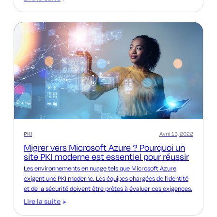
PKI
Avril 15, 2022
Migrer vers Microsoft Azure ? Pourquoi un
site PKI moderne est essentiel pour réussir
Les environnements en nuage tels que Microsoft Azure
exigent une PKI moderne. Les équipes chargées de l'identité
et de la sécurité doivent être prêtes à évaluer ces exigences.
Lire la suite