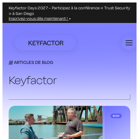
Keyfactor Days 2027 – Participez à la conférence « Trust Security
» à San Diego
Inscrivez-vous dès maintenant !
Aller
directement
au
contenu
principal
ARTICLES DE BLOG
Keyfactor