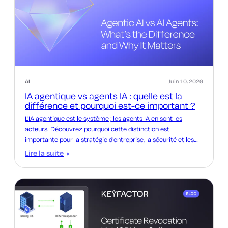
AI
Juin 10, 2026
IA agentique vs agents IA : quelle est la
différence et pourquoi est-ce important ?
L'IA agentique est le système ; les agents IA en sont les
acteurs. Découvrez pourquoi cette distinction est
importante pour la stratégie d'entreprise, la sécurité et les
achats.
Lire la suite