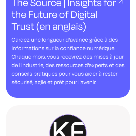
The Source | Insights for
the Future of Digital
Trust (en anglais)
Gardez une longueur d'avance grâce à des
informations sur la confiance numérique.
Chaque mois, vous recevrez des mises à jour
de l'industrie, des ressources d'experts et des
conseils pratiques pour vous aider à rester
sécurisé, agile et prêt pour l'avenir.