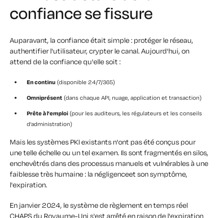
confiance se fissure
Auparavant, la confiance était simple : protéger le réseau,
authentifier l'utilisateur, crypter le canal. Aujourd'hui, on
attend de la confiance qu'elle soit :
En continu
(disponible 24/7/365)
Omniprésent
(dans chaque API, nuage, application et transaction)
Prête à l'emploi
(pour les auditeurs, les régulateurs et les conseils
d'administration)
Mais les systèmes PKI existants n'ont pas été conçus pour
une telle échelle ou un tel examen.
Ils sont fragmentés en silos,
enchevêtrés dans des processus manuels et vulnérables à une
faiblesse très humaine : la
négligence
et son symptôme,
l'
expiration
.
En janvier 2024, le système de règlement en temps réel
CHAPS du Royaume-Uni s'est arrêté en raison de l'expiration