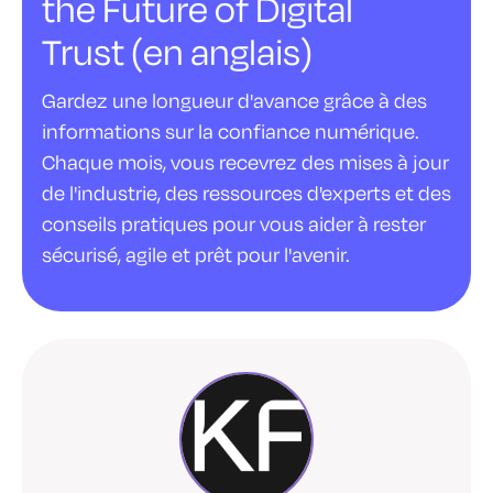
the Future of Digital
Trust (en anglais)
Gardez une longueur d'avance grâce à des
informations sur la confiance numérique.
Chaque mois, vous recevrez des mises à jour
de l'industrie, des ressources d'experts et des
conseils pratiques pour vous aider à rester
sécurisé, agile et prêt pour l'avenir.