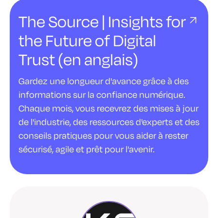
The Source | Insights for
the Future of Digital
Trust (en anglais)
Gardez une longueur d'avance grâce à des
informations sur la confiance numérique.
Chaque mois, vous recevrez des mises à jour
de l'industrie, des ressources d'experts et des
conseils pratiques pour vous aider à rester
sécurisé, agile et prêt pour l'avenir.