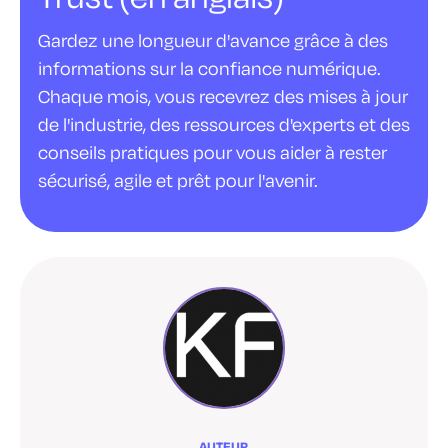
Gardez une longueur d'avance grâce à des
informations sur la confiance numérique.
Chaque mois, vous recevrez des mises à jour
de l'industrie, des ressources d'experts et des
conseils pratiques pour vous aider à rester
sécurisé, agile et prêt pour l'avenir.
AUTEUR