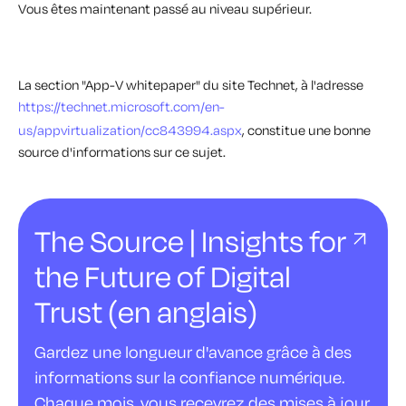
Vous êtes maintenant passé au niveau supérieur.
La section "App-V whitepaper" du site Technet, à l'adresse
https://technet.microsoft.com/en-
us/appvirtualization/cc843994.aspx
, constitue une bonne
source d'informations sur ce sujet.
The Source | Insights for
the Future of Digital
Trust (en anglais)
Gardez une longueur d'avance grâce à des
informations sur la confiance numérique.
Chaque mois, vous recevrez des mises à jour